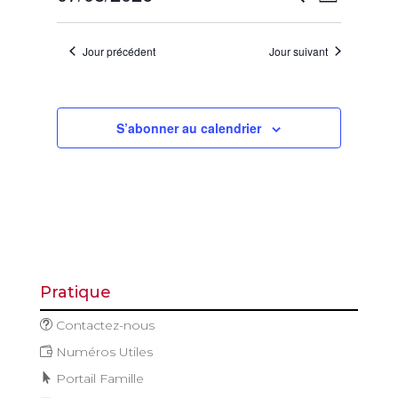
Jour
août
de
et
Sélectionnez
vues
2026
navigatio
une
Évène
Jour précédent
Jour suivant
de
date.
vues
Évèneme
S’abonner au calendrier
Pratique
Contactez-nous
Numéros Utiles
Portail Famille