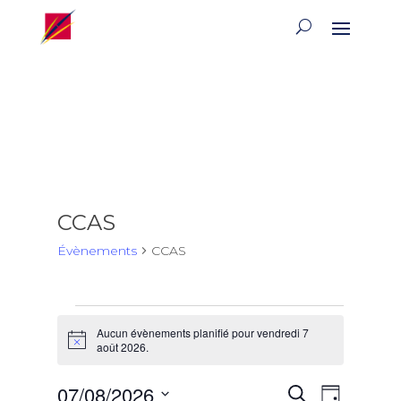
CCAS
Évènements
CCAS
Évènements
Aucun évènements planifié pour vendredi 7
for
Notice
août 2026.
vendredi
7
Recherch
Naviga
07/08/2026
Recherche