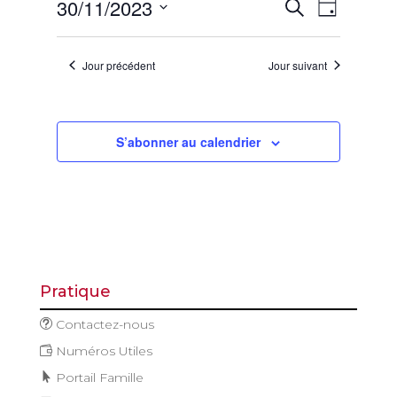
Recherch
Naviga
30/11/2023
novembre
Recherche
Jour
de
et
2023
Sélectionnez
vues
navigatio
une
Évène
Jour précédent
Jour suivant
de
date.
vues
Évèneme
S’abonner au calendrier
Pratique
Contactez-nous
Numéros Utiles
Portail Famille