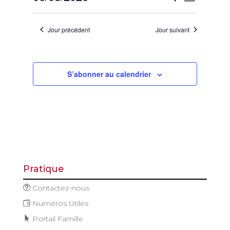
Jour
août
de
et
Sélectionnez
vues
2026
navigatio
une
Évène
Jour précédent
Jour suivant
de
date.
vues
Évèneme
S’abonner au calendrier
Pratique
Contactez-nous
Numéros Utiles
Portail Famille