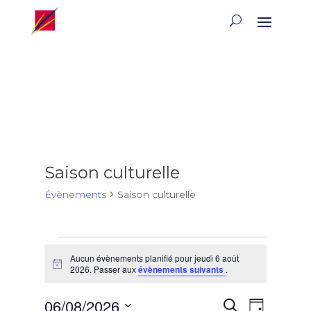
Saison culturelle
Évènements
Saison culturelle
Évènements
Aucun évènements planifié pour jeudi 6 août
for
Notice
2026. Passer aux
évènements suivants
.
jeudi
6
Recherch
Naviga
06/08/2026
Recherche