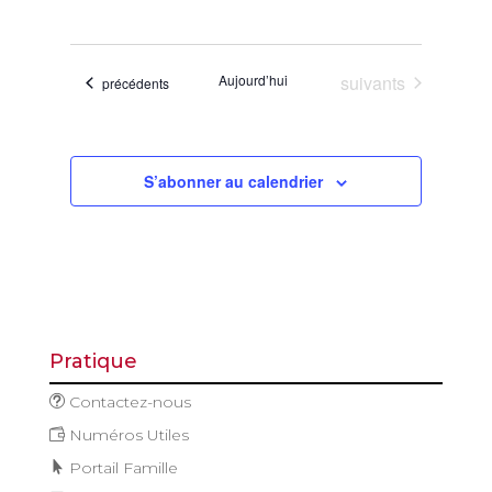
de
et
Sélectionnez
vues
navigatio
une
Évène
de
date.
Évènements
Aujourd’hui
suivants
Évènements
précédents
vues
Évèneme
S’abonner au calendrier
Pratique
Contactez-nous
Numéros Utiles
Portail Famille