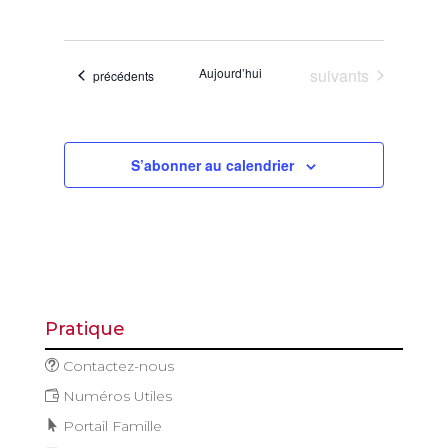
de
et
Sélectionnez
vues
navigatio
une
Évène
de
date.
Évènements
Aujourd’hui
suivants
Évènements
précédents
vues
Évèneme
S’abonner au calendrier
Pratique
Contactez-nous
Numéros Utiles
Portail Famille