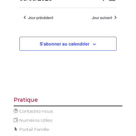
Jour
août
de
et
Sélectionnez
vues
2026
navigatio
une
Évène
Jour précédent
Jour suivant
de
date.
vues
Évèneme
S’abonner au calendrier
Pratique
Contactez-nous
Numéros Utiles
Portail Famille