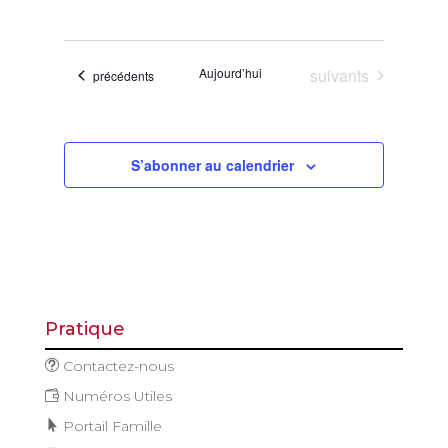
de
et
Sélectionnez
vues
navigatio
une
Évène
de
date.
Évènements
Aujourd’hui
suivants
Évènements
précédents
vues
Évèneme
S’abonner au calendrier
Pratique
Contactez-nous
Numéros Utiles
Portail Famille