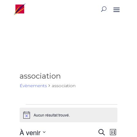
association
Évènements
association
Évènements
Aucun résultat trouvé.
Notice
Recherch
Naviga
À venir
Recherche
Liste