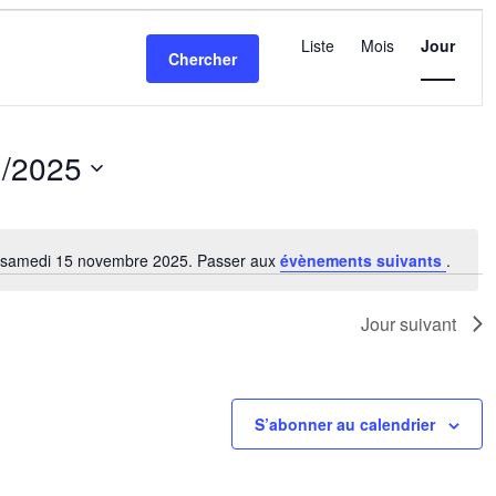
Navigatio
de
Liste
Mois
Jour
Chercher
vues
Évèneme
1/2025
nez
r samedi 15 novembre 2025. Passer aux
évènements suivants
.
Notice
Jour suivant
S’abonner au calendrier