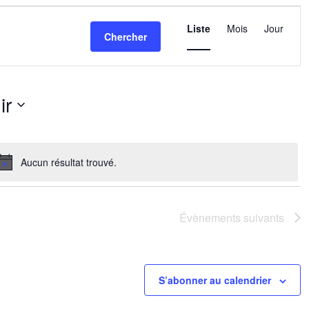
Navigatio
de
Liste
Mois
Jour
Chercher
vues
Évèneme
ir
nez
Aucun résultat trouvé.
Notice
Évènements
suivants
S’abonner au calendrier