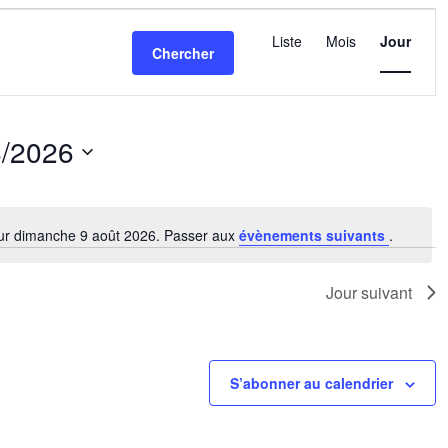
Navigatio
de
Liste
Mois
Jour
Chercher
vues
Évèneme
8/2026
nez
ur dimanche 9 août 2026. Passer aux
évènements suivants
.
Notice
Jour suivant
S’abonner au calendrier