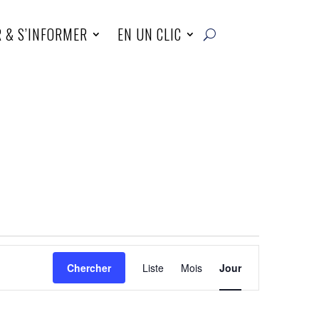
R & S’INFORMER
EN UN CLIC
Navigation
de
Chercher
Liste
Mois
Jour
vues
Évènement