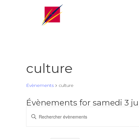
culture
Évènements
culture
Évènements for samedi 3 ju
Recherche
Saisir
et
mot-
navigation
clé.
de
Rechercher