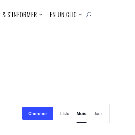
R & S’INFORMER
EN UN CLIC
Navigation
de
Chercher
Liste
Mois
Jour
vues
Évènement