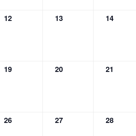
0
0
0
12
13
14
évènement,
évènement,
évèneme
0
0
0
19
20
21
évènement,
évènement,
évèneme
0
0
0
26
27
28
évènement,
évènement,
évèneme