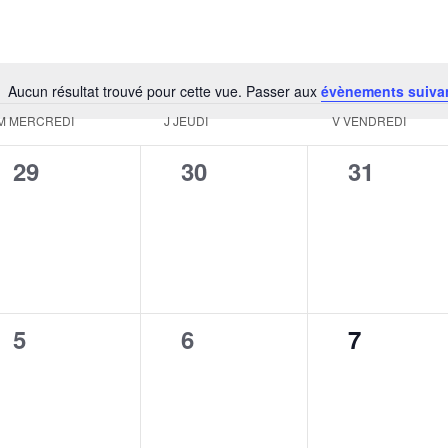
Aucun résultat trouvé pour cette vue. Passer aux
évènements suiva
Notice
M
MERCREDI
J
JEUDI
V
VENDREDI
0
0
0
29
30
31
évènement,
évènement,
évèneme
0
0
0
5
6
7
évènement,
évènement,
évèneme