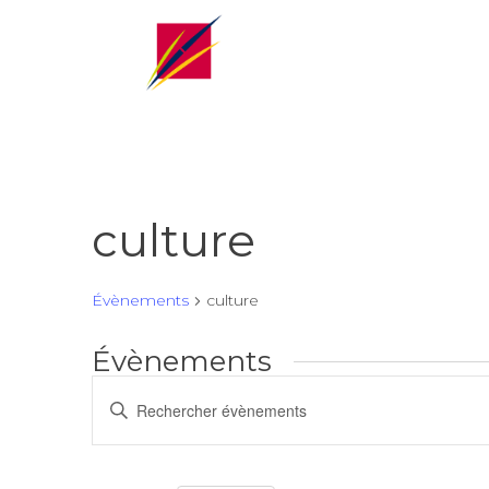
culture
Évènements
culture
Évènements
Recherche
Saisir
et
mot-
navigation
clé.
de
Rechercher