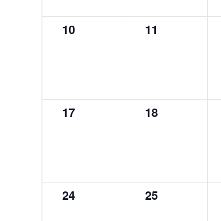
0
0
10
11
évènement,
évènement,
0
0
17
18
évènement,
évènement,
0
0
24
25
évènement,
évènement,