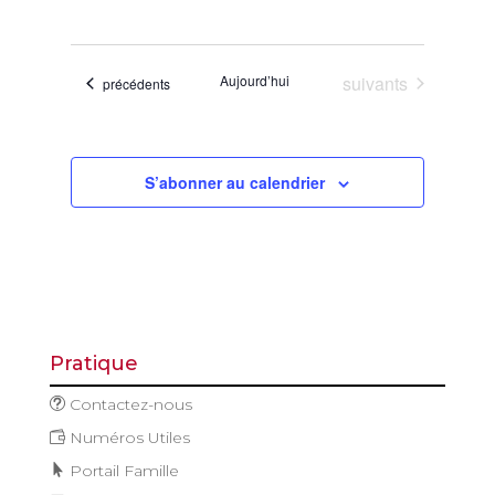
de
et
Sélectionnez
vues
navigatio
une
Évène
de
date.
Évènements
Aujourd’hui
suivants
Évènements
précédents
vues
Évèneme
S’abonner au calendrier
Pratique
Contactez-nous
Numéros Utiles
Portail Famille