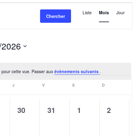
Navigatio
de
Liste
Mois
Jour
Chercher
vues
Évèneme
/2026
ez
é pour cette vue. Passer aux
évènements suivants
.
Notice
EDI
J
JEUDI
V
VENDREDI
S
SAMEDI
D
DIMANCHE
0
0
0
0
30
31
1
2
nement,
évènement,
évènement,
évènement,
évèneme