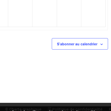
nement,
évènement,
évènement,
évènement,
évèneme
S’abonner au calendrier
© Charte graphique
Politique de confidentialité