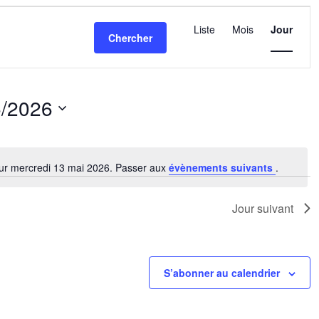
Navigatio
de
Liste
Mois
Jour
Chercher
vues
Évèneme
5/2026
nez
ur mercredi 13 mai 2026. Passer aux
évènements suivants
.
Notice
Jour suivant
S’abonner au calendrier