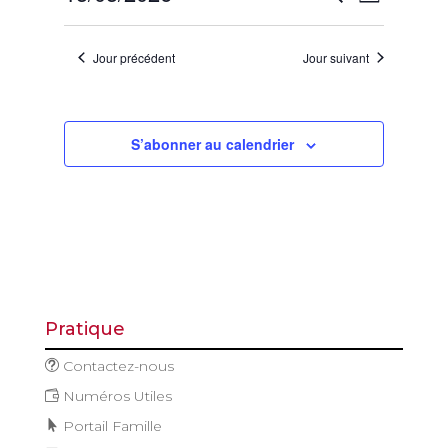
Jour
mai
de
et
Sélectionnez
vues
2026
navigatio
une
Évène
Jour précédent
Jour suivant
de
date.
vues
Évèneme
S’abonner au calendrier
Pratique
Contactez-nous
Numéros Utiles
Portail Famille