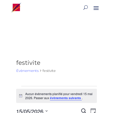
festivite
Évènements
festivite
Évènements
Aucun évènements planifié pour vendredi 15 mai
for
Notice
2026. Passer aux
évènements suivants
.
vendredi
15
Recherch
Naviga
15/05/2026
Recherche