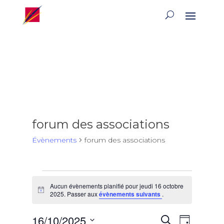
forum des associations
Évènements
forum des associations
Évènements
Aucun évènements planifié pour jeudi 16 octobre
for
Notice
2025. Passer aux
évènements suivants
.
jeudi
16
Recherch
Naviga
16/10/2025
Recherche