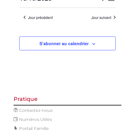
Jour
octobre
de
et
Sélectionnez
vues
2025
navigatio
une
Évène
Jour précédent
Jour suivant
de
date.
vues
Évèneme
S’abonner au calendrier
Pratique
Contactez-nous
Numéros Utiles
Portail Famille