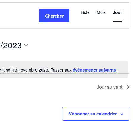
Navigatio
de
Liste
Mois
Jour
Chercher
vues
Évèneme
1/2023
nez
r lundi 13 novembre 2023. Passer aux
évènements suivants
.
Notice
Jour suivant
S’abonner au calendrier