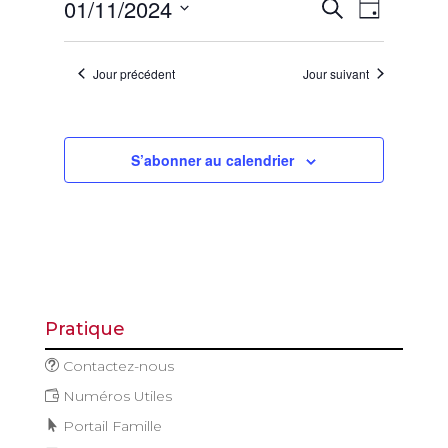
Recherch
Naviga
01/11/2024
novembre
Recherche
Jour
de
et
2024
Sélectionnez
vues
navigatio
une
Évène
Jour précédent
Jour suivant
de
date.
vues
Évèneme
S’abonner au calendrier
Pratique
Contactez-nous
Numéros Utiles
Portail Famille