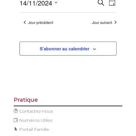
Recherch
Naviga
14/11/2024
novembre
Recherche
Jour
de
et
2024
Sélectionnez
vues
navigatio
une
Évène
Jour précédent
Jour suivant
de
date.
vues
Évèneme
S’abonner au calendrier
Pratique
Contactez-nous
Numéros Utiles
Portail Famille