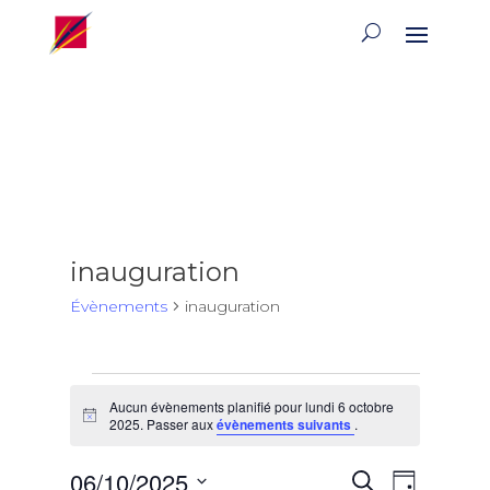
inauguration
Évènements
inauguration
Évènements
Aucun évènements planifié pour lundi 6 octobre
for
Notice
2025. Passer aux
évènements suivants
.
lundi
6
Recherch
Naviga
06/10/2025
Recherche