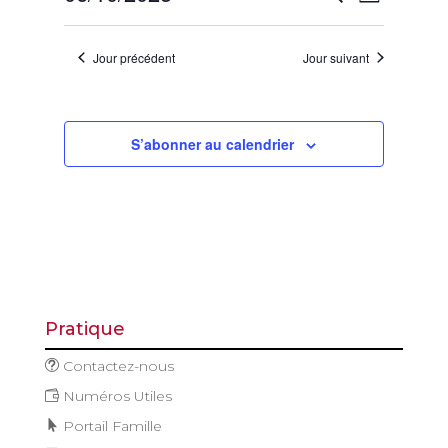
Jour
octobre
de
et
Sélectionnez
vues
2025
navigatio
une
Évène
Jour précédent
Jour suivant
de
date.
vues
Évèneme
S’abonner au calendrier
Pratique
Contactez-nous
Numéros Utiles
Portail Famille