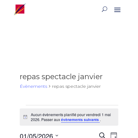
repas spectacle janvier
Évènements
repas spectacle janvier
Évènements
Aucun évènements planifié pour vendredi 1 mai
for
Notice
2026. Passer aux
évènements suivants
.
vendredi
1
Recherch
Naviga
01/05/2026
Recherche