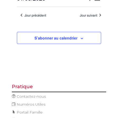
Jour
mai
de
et
Sélectionnez
vues
2026
navigatio
une
Évène
Jour précédent
Jour suivant
de
date.
vues
Évèneme
S’abonner au calendrier
Pratique
Contactez-nous
Numéros Utiles
Portail Famille