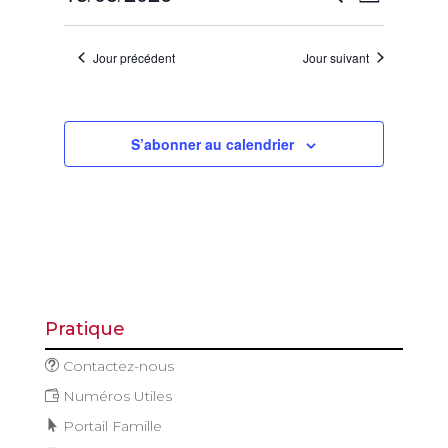
Jour
mai
de
et
Sélectionnez
vues
2026
navigatio
une
Évène
Jour précédent
Jour suivant
de
date.
vues
Évèneme
S’abonner au calendrier
Pratique
Contactez-nous
Numéros Utiles
Portail Famille