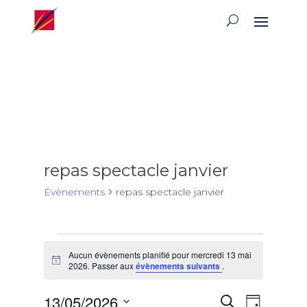
repas spectacle janvier
Évènements
repas spectacle janvier
Évènements
Aucun évènements planifié pour mercredi 13 mai
for
Notice
2026. Passer aux
évènements suivants
.
mercredi
13
Recherch
Naviga
13/05/2026
Recherche