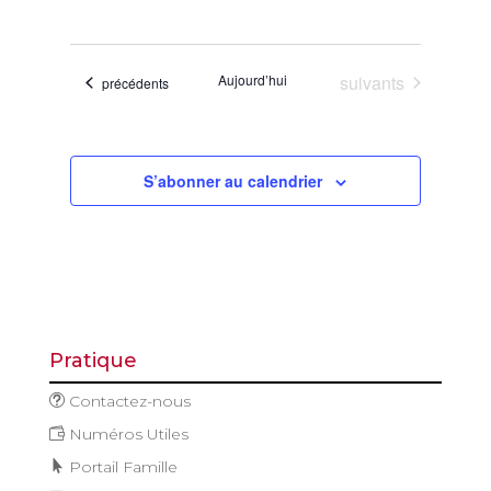
de
et
Sélectionnez
vues
navigatio
une
Évène
de
date.
Évènements
Aujourd’hui
suivants
Évènements
précédents
vues
Évèneme
S’abonner au calendrier
Pratique
Contactez-nous
Numéros Utiles
Portail Famille