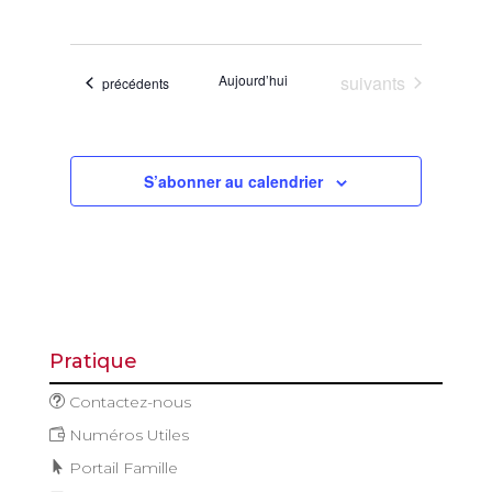
de
et
Sélectionnez
vues
navigatio
une
Évène
de
date.
Évènements
Aujourd’hui
suivants
Évènements
précédents
vues
Évèneme
S’abonner au calendrier
Pratique
Contactez-nous
Numéros Utiles
Portail Famille