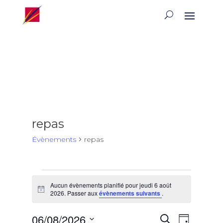
repas
Évènements
repas
Évènements
Aucun évènements planifié pour jeudi 6 août
for
Notice
2026. Passer aux
évènements suivants
.
jeudi
6
Recherch
Naviga
06/08/2026
Recherche