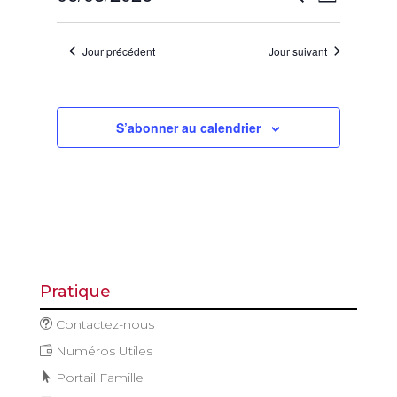
Jour
août
de
et
Sélectionnez
vues
2026
navigatio
une
Évène
Jour précédent
Jour suivant
de
date.
vues
Évèneme
S’abonner au calendrier
Pratique
Contactez-nous
Numéros Utiles
Portail Famille