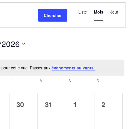
Navigatio
de
Liste
Mois
Jour
Chercher
vues
Évèneme
/2026
ez
é pour cette vue. Passer aux
évènements suivants
.
Notice
EDI
J
JEUDI
V
VENDREDI
S
SAMEDI
D
DIMANCHE
0
0
0
0
30
31
1
2
nement,
évènement,
évènement,
évènement,
évèneme