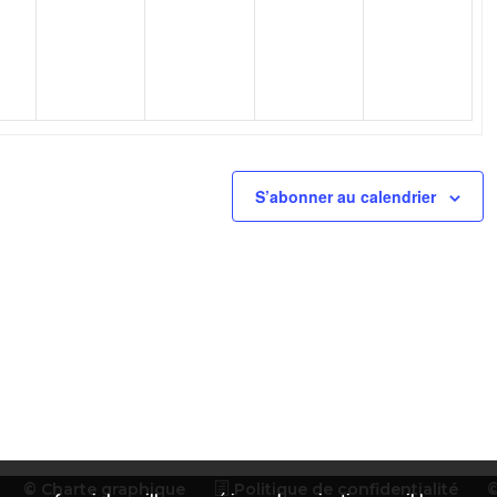
nement,
évènement,
évènement,
évènement,
évèneme
S’abonner au calendrier
© Charte graphique
Politique de confidentialité