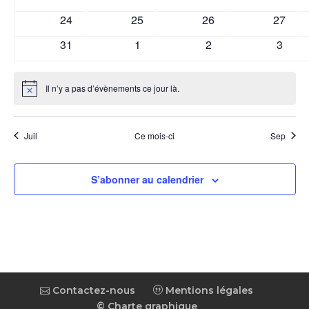
évènements
évènements
évènements
évènem
0
0
0
0
24
25
26
27
évènements
évènements
évènements
évènem
0
0
0
0
31
1
2
3
évènements
évènements
évènements
évène
Il n’y a pas d’évènements ce jour là.
Notice
Juil
Ce mois-ci
Sep
S’abonner au calendrier
Contactez-nous
Mentions légales
© Charte graphique