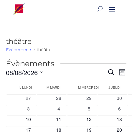
théâtre
Évènements
théâtre
Évènements
Reche
Na
08/08/2026
Recherch
Mois
de
et
Sélectionnez
vu
Calendrier
naviga
une
L
LUNDI
M
MARDI
M
MERCREDI
J
JEUDI
Év
de
de
date.
0
0
0
0
27
28
29
30
Évènements
vues
évènements
évènements
évènements
évènem
0
0
0
0
3
4
5
Évène
6
évènements
évènements
évènements
évène
0
0
0
0
10
11
12
13
évènements
évènements
évènements
évènem
0
0
0
0
17
18
19
20