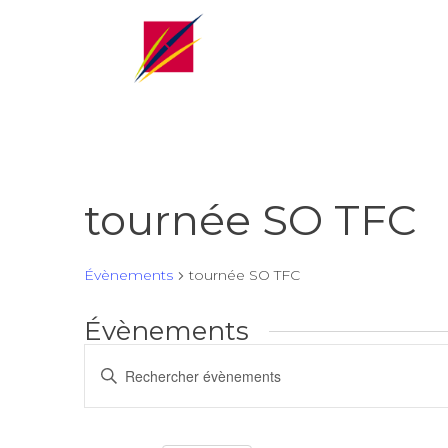
tournée SO TFC
Évènements
tournée SO TFC
Évènements
Recherche
Saisir
et
mot-
navigation
clé.
de
Rechercher