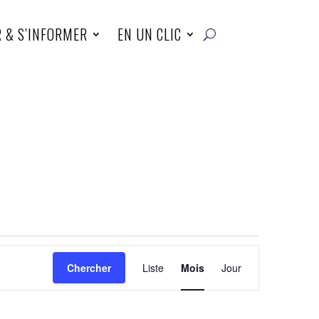
R & S’INFORMER
EN UN CLIC
Navigation
de
Chercher
Liste
Mois
Jour
vues
Évènement