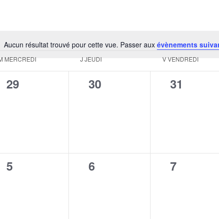
Aucun résultat trouvé pour cette vue. Passer aux
évènements suiva
Notice
M
MERCREDI
J
JEUDI
V
VENDREDI
0
0
0
29
30
31
évènement,
évènement,
évèneme
0
0
0
5
6
7
évènement,
évènement,
évèneme