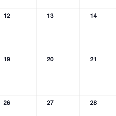
0
0
0
12
13
14
évènement,
évènement,
évèneme
0
0
0
19
20
21
évènement,
évènement,
évèneme
0
0
0
26
27
28
évènement,
évènement,
évèneme