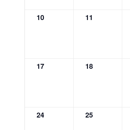
0
0
10
11
évènement,
évènement,
0
0
17
18
évènement,
évènement,
0
0
24
25
évènement,
évènement,