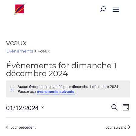
vœux
Évènements
vœux
Évènements for dimanche 1
décembre 2024
Aucun évènements planifié pour dimanche 1 décembre 2024.
Notice
Passer aux
évènements suivants
.
Reche
Na
01/12/2024
Recherch
Jour
de
et
Sélectionnez
vu
naviga
une
Év
Jour précédent
Jour suivant
de
date.