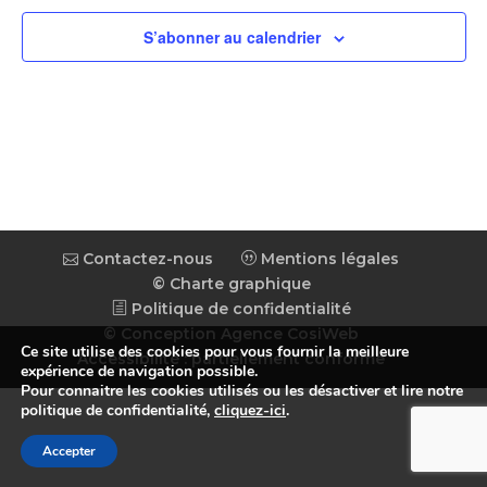
vues
Évène
S’abonner au calendrier
Contactez-nous
Mentions légales
© Charte graphique
Politique de confidentialité
© Conception Agence CosiWeb
Ce site utilise des cookies pour vous fournir la meilleure
Accessibilité : partiellement conforme
expérience de navigation possible.
Pour connaitre les cookies utilisés ou les désactiver et lire notre
politique de confidentialité,
cliquez-ici
.
Accepter