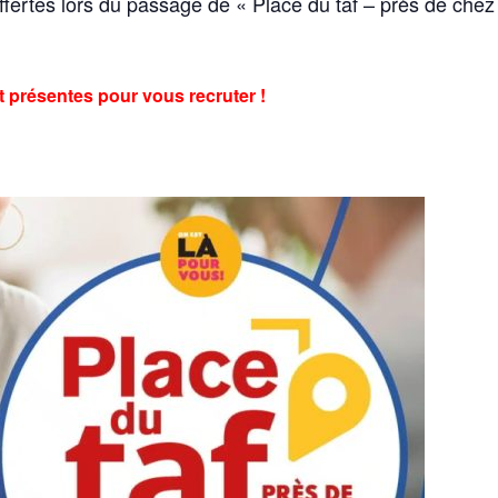
offertes lors du passage de « Place du taf – près de chez
t présentes pour vous recruter !