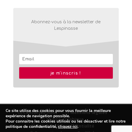
Abonnez-vous à la newsletter de
Lespinasse
je m'inscris !
Ce site utilise des cookies pour vous fournir la meilleure
Contactez-nous
Mentions légales
expérience de navigation possible.
© Charte graphique
Pour connaitre les cookies utilisés ou les désactiver et lire notre
Politique de confidentialité
politique de confidentialité,
cliquez-ici
.