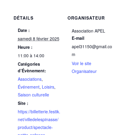
DÉTAILS
ORGANISATEUR
Date :
Association APEL
E-mail
samedi 8 février 2025
apel31150@gmail.co
Heure :
m
11:00 à 14:00
Voir le site
Catégories
d’Évènement:
Organisateur
Associations
,
Événement
,
Loisirs
,
Saison culturelle
Site :
https://billetterie.festik.
net/villedelespinasse/
product/spectacle-
petite-enfance-