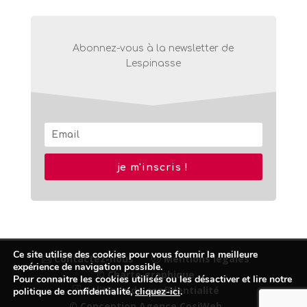
Abonnez-vous à la newsletter de
Lespinasse
je m'inscris !
Ce site utilise des cookies pour vous fournir la meilleure
Contactez-nous
Mentions légales
expérience de navigation possible.
© Charte graphique
Pour connaitre les cookies utilisés ou les désactiver et lire notre
Politique de confidentialité
politique de confidentialité,
cliquez-ici
.
© Conception Agence CosiWeb