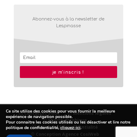
Abonnez-vous à la newsletter de
Lespinasse
je m'inscris !
Ce site utilise des cookies pour vous fournir la meilleure
Contactez-nous
Mentions légales
expérience de navigation possible.
© Charte graphique
Pour connaitre les cookies utilisés ou les désactiver et lire notre
Politique de confidentialité
politique de confidentialité,
cliquez-ici
.
© Conception Agence CosiWeb