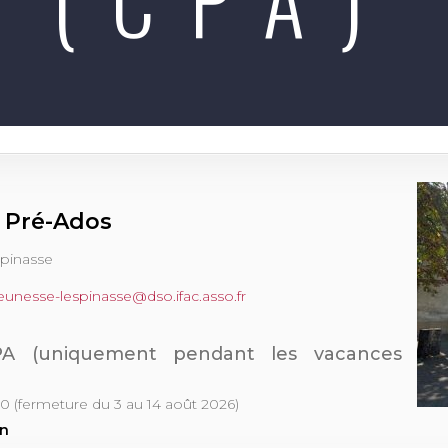
b Pré-Ados
spinasse
jeunesse-lespinasse@dso.ifac.asso.fr
CPA (uniquement pendant les vacances
30 (fermeture du 3 au 14 août 2026)
An