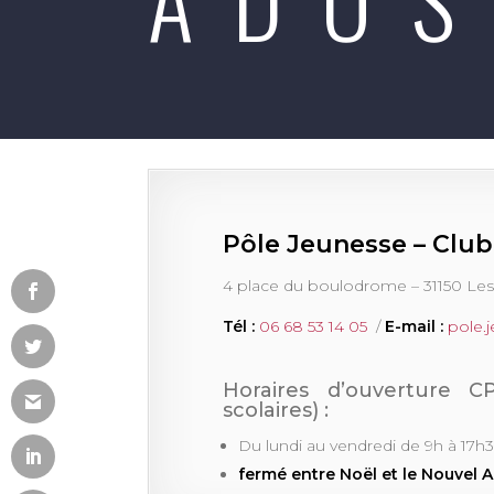
Pôle Jeunesse – Clu
4 place du boulodrome – 31150 Le
Tél :
06 68 53 14 05
/
E-mail :
pole.
Horaires d’ouverture 
scolaires) :
Du lundi au vendredi de 9h à 17h
fermé entre Noël et le Nouvel 