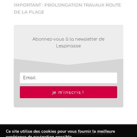
IMPORTANT : PROLONGATION TRAVAUX ROUTE
DE LA PLAGE
Abonnez-vous à la newsletter de
Lespinasse
je m'inscris !
Ce site utilise des cookies pour vous fournir la meilleure
Contactez-nous
Mentions légales
expérience de navigation possible.