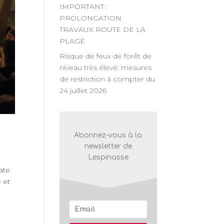
IMPORTANT :
PROLONGATION
TRAVAUX ROUTE DE LA
PLAGE
Risque de feux de forêt de
niveau très élevé: mesures
de restriction à compter du
24 juillet 2026
Abonnez-vous à la
newsletter de
Lespinasse
ate
 et