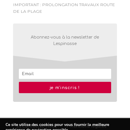
IMPORTANT : PROLONGATION TRAVAUX ROUTE
DE LA PLAGE
Abonnez-vous à la newsletter de
Lespinasse
je m'inscris !
Ce site utilise des cookies pour vous fournir la meilleure
Contactez-nous
Mentions légales
expérience de navigation possible.