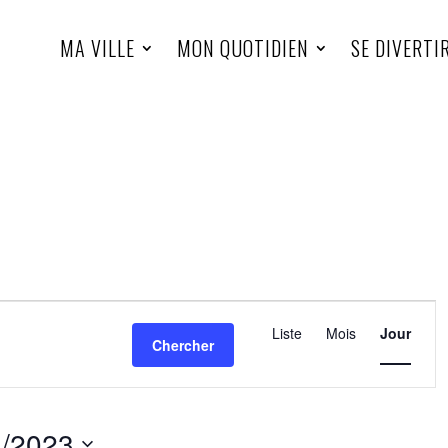
MA VILLE
MON QUOTIDIEN
SE DIVERTI
Navigatio
de
Liste
Mois
Jour
Chercher
vues
Évèneme
1/2023