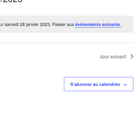
nez
ur samedi 28 janvier 2023. Passer aux
évènements suivants
.
Notice
Jour suivant
S’abonner au calendrier