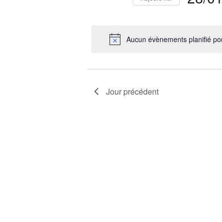
par
2023
Sélection
mot-
une
clé.
date.
Aucun évènements planifié po
Jour précédent