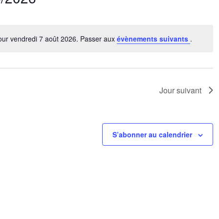
nez
our vendredi 7 août 2026. Passer aux
évènements suivants
.
Notice
Jour suivant
S’abonner au calendrier