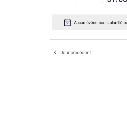
par
2026
Sélection
mot-
une
clé.
date.
Aucun évènements planifié p
Jour précédent