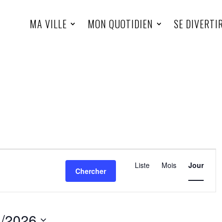
MA VILLE
MON QUOTIDIEN
SE DIVERTI
Navigatio
de
Liste
Mois
Jour
Chercher
vues
Évèneme
8/2026