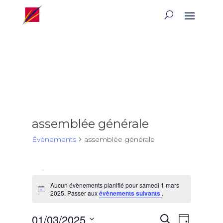
assemblée générale
Évènements
assemblée générale
Évènements
Aucun évènements planifié pour samedi 1 mars
for
Notice
2025. Passer aux
évènements suivants
.
samedi
1
Recherch
Naviga
01/03/2025
Recherche