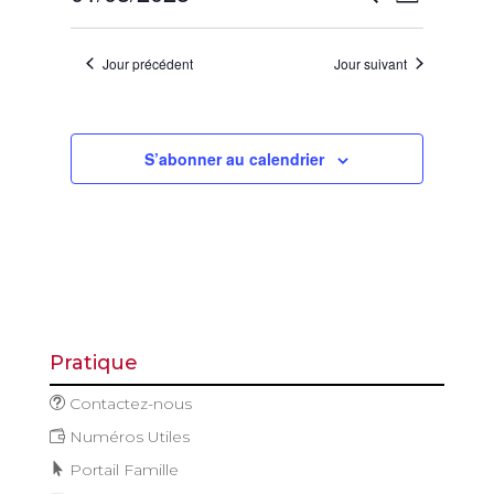
Jour
mars
de
et
Sélectionnez
vues
2025
navigatio
une
Évène
Jour précédent
Jour suivant
de
date.
vues
Évèneme
S’abonner au calendrier
Pratique
Contactez-nous
Numéros Utiles
Portail Famille