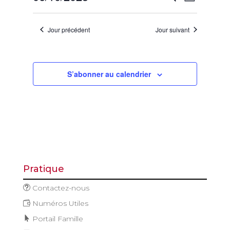
Jour
octobre
de
et
Sélectionnez
vues
2025
navigatio
une
Évène
Jour précédent
Jour suivant
de
date.
vues
Évèneme
S’abonner au calendrier
Pratique
Contactez-nous
Numéros Utiles
Portail Famille