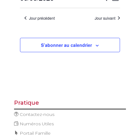
Jour
juin
de
et
Sélectionnez
vues
2026
navigatio
une
Évène
Jour précédent
Jour suivant
de
date.
vues
Évèneme
S’abonner au calendrier
Pratique
Contactez-nous
Numéros Utiles
Portail Famille