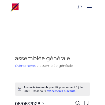
assemblée générale
Évènements
assemblée générale
Évènements
Aucun évènements planifié pour samedi 6 juin
for
Notice
2026. Passer aux
évènements suivants
.
samedi
6
Recherch
Naviga
06/06/2026
Recherche