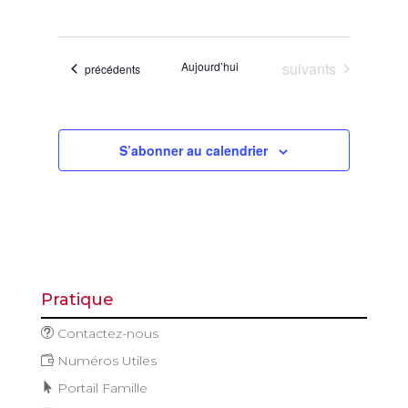
de
et
Sélectionnez
vues
navigatio
une
Évène
de
date.
Évènements
Aujourd’hui
suivants
Évènements
précédents
vues
Évèneme
S’abonner au calendrier
Pratique
Contactez-nous
Numéros Utiles
Portail Famille