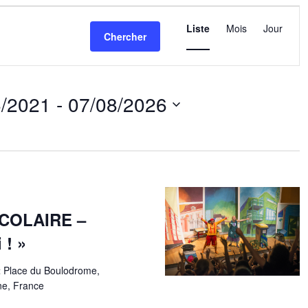
Navigatio
de
Liste
Mois
Jour
Chercher
vues
Évèneme
6/2021
 - 
07/08/2026
nez
COLAIRE –
 ! »
t
Place du Boulodrome,
ne, France