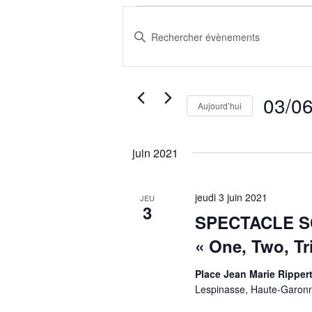
Évènements
Recherche
et
Saisir
mot-
navigation
clé.
de
Rechercher
vues
Évènements
03/0
Évènements
Aujourd’hui
par
Sélection
mot-
une
clé.
juin 2021
date.
jeudi 3 juin 2021
JEU
3
SPECTACLE S
« One, Two, Tri
Place Jean Marie Ripper
Lespinasse, Haute-Garon