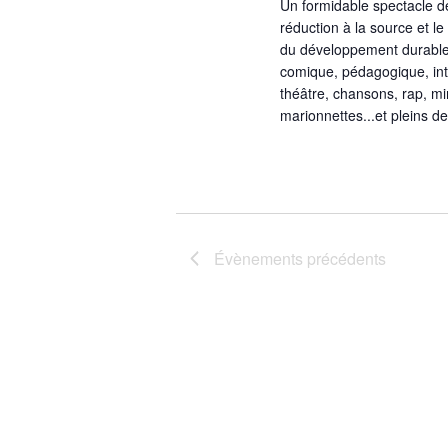
Un formidable spectacle de 
réduction à la source et le
du développement durable.
comique, pédagogique, intéra
théâtre, chansons, rap, m
marionnettes...et pleins de
Évènements
précédents