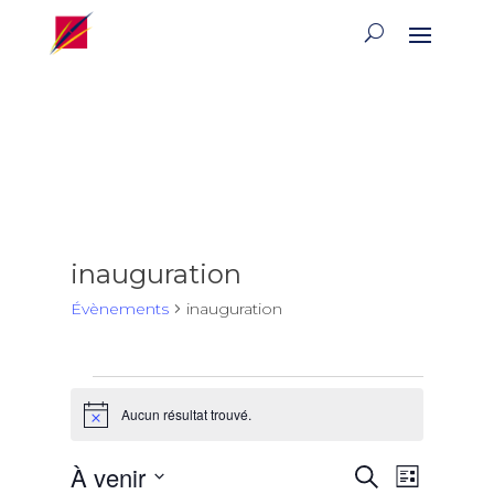
inauguration
Évènements
inauguration
Évènements
Aucun résultat trouvé.
Notice
Recherch
Naviga
À venir
Recherche
Liste