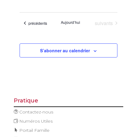
de
et
Sélectionnez
vues
navigatio
une
Évène
de
date.
Évènements
Aujourd’hui
suivants
Évènements
précédents
vues
Évèneme
S’abonner au calendrier
Pratique
Contactez-nous
Numéros Utiles
Portail Famille