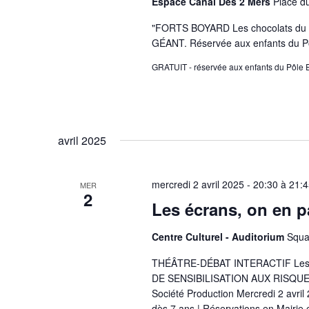
Espace Canal Des 2 Mers
Place d
"FORTS BOYARD Les chocolats d
GÉANT. Réservée aux enfants du Pôl
GRATUIT - réservée aux enfants du Pôle 
avril 2025
mercredi 2 avril 2025 - 20:30
à
21:4
MER
2
Les écrans, on en 
Centre Culturel - Auditorium
Squa
THÉÂTRE-DÉBAT INTERACTIF Les 
DE SENSIBILISATION AUX RISQUE
Société Production Mercredi 2 avril 
dès 7 ans | Réservations en Mairie e