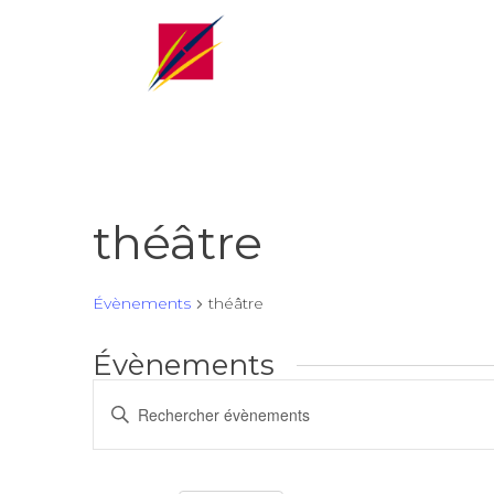
théâtre
Évènements
théâtre
Évènements
Recherche
Saisir
et
mot-
navigation
clé.
de
Rechercher