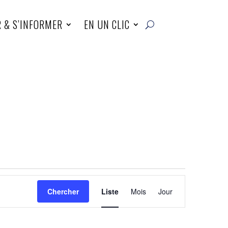
R & S’INFORMER
EN UN CLIC
Navigation
de
Chercher
Liste
Mois
Jour
vues
Évènement