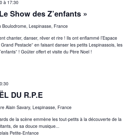
0
à
17:30
e Show des Z’enfants »
u Boulodrome, Lespinasse, France
t chanter, danser, rêver et rire ! Ils ont enflammé l’Espace
rand Pestacle” en faisant danser les petits Lespinassois, les
nfants” ! Goûter offert et visite du Père Noel !
0:30
L DU R.P.E
re Alain Savary, Lespinasse, France
rds de la scène emmène les tout-petits à la découverte de la
bitants, de sa douce musique...
elais Petite-Enfance