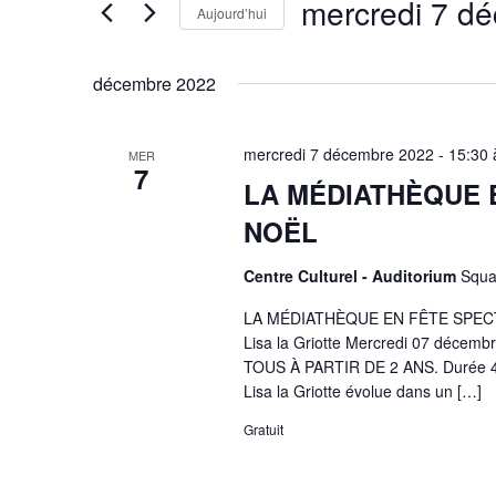
mercredi 7 d
vues
Évènements
Aujourd’hui
Évènements
par
Sélectionnez
mot-
une
décembre 2022
clé.
date.
mercredi 7 décembre 2022 - 15:30
MER
7
LA MÉDIATHÈQUE 
NOËL
Centre Culturel - Auditorium
Squa
LA MÉDIATHÈQUE EN FÊTE SPECTAC
Lisa la Griotte Mercredi 07 décem
TOUS À PARTIR DE 2 ANS. Durée 45 mi
Lisa la Griotte évolue dans un […]
Gratuit