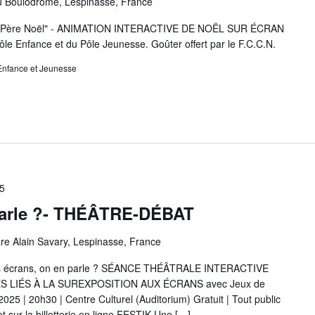
u Boulodrome, Lespinasse, France
u Père Noël" - ANIMATION INTERACTIVE DE NOËL SUR ÉCRAN
e Enfance et du Pôle Jeunesse. Goûter offert par le F.C.C.N.
Enfance et Jeunesse
5
parle ?- THÉÂTRE-DÉBAT
re Alain Savary, Lespinasse, France
écrans, on en parle ? SÉANCE THÉÂTRALE INTERACTIVE
S LIÉS À LA SUREXPOSITION AUX ÉCRANS avec Jeux de
2025 | 20h30 | Centre Culturel (Auditorium) Gratuit | Tout public
t sur la billetterie en ligne FESTIK Une […]