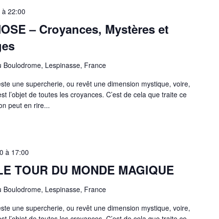
à
22:00
SE – Croyances, Mystères et
ges
u Boulodrome, Lespinasse, France
ste une supercherie, ou revêt une dimension mystique, voire,
t l’objet de toutes les croyances. C’est de cela que traite ce
n peut en rire...
0
à
17:00
 LE TOUR DU MONDE MAGIQUE
u Boulodrome, Lespinasse, France
ste une supercherie, ou revêt une dimension mystique, voire,
t l’objet de toutes les croyances. C’est de cela que traite ce