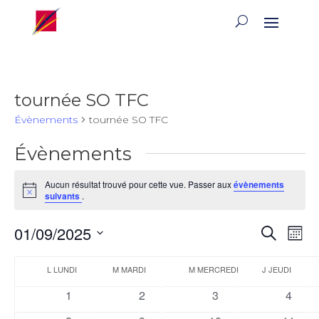
tournée SO TFC
Évènements
tournée SO TFC
Évènements
Aucun résultat trouvé pour cette vue. Passer aux
évènements
Notice
suivants
.
Reche
Na
01/09/2025
Recherch
Mois
de
et
Sélectionnez
vu
Calendrier
naviga
une
L
LUNDI
M
MARDI
M
MERCREDI
J
JEUDI
Év
de
de
date.
0
0
0
0
1
2
3
4
Évènements
vues
évènements
évènements
évènements
évène