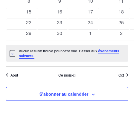
0
0
0
0
8
9
10
Évène
11
évènements
évènements
évènements
évènem
0
0
0
0
15
16
17
18
évènements
évènements
évènements
évènem
0
0
0
0
22
23
24
25
évènements
évènements
évènements
évènem
0
0
0
0
29
30
1
2
évènements
évènements
évènements
évène
Aucun résultat trouvé pour cette vue. Passer aux
évènements
Notice
suivants
.
Août
Ce mois-ci
Oct
S’abonner au calendrier